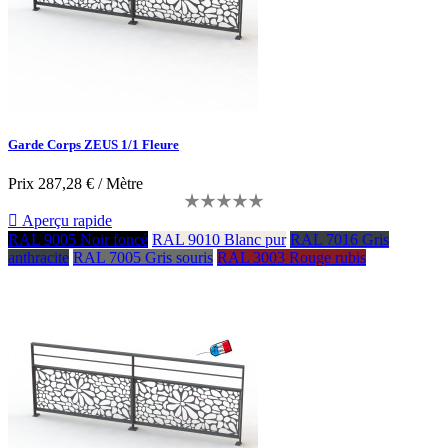
Garde Corps ZEUS 1/1 Fleure
Prix
287,28 € / Mètre

Aperçu rapide
RAL 9005 Noir foncé
RAL 9010 Blanc pur
RAL 7016 Gris
anthracite
RAL 7005 Gris souris
RAL 3003 Rouge rubis