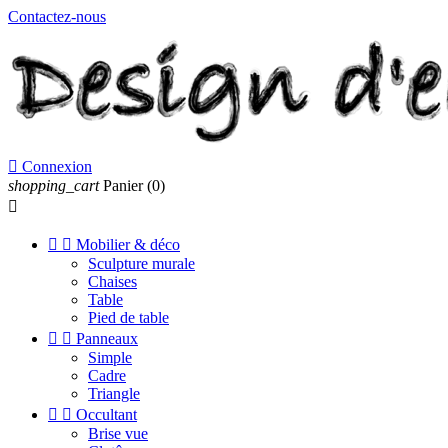
Contactez-nous

Connexion
shopping_cart
Panier
(0)



Mobilier & déco
Sculpture murale
Chaises
Table
Pied de table


Panneaux
Simple
Cadre
Triangle


Occultant
Brise vue