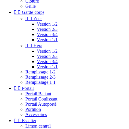
Clotûre
Grille


Garde-corps


Zeus
Version 1/2
Version 2/3
Version 3/4
Version 1/1


Héra
Version 1/2
Version 2/3
Version 3/4
Version 1/1
Remplissage 1-2
Remplissage 2-3
Remplissage 1-1


Portail
Portail Battant
Portail Coulissant
Portail Autoporté
Portillon
Accessoires


Escalier
Limon central