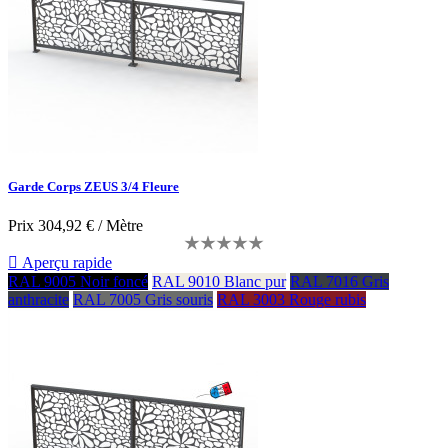
Garde Corps ZEUS 3/4 Fleure
Prix
304,92 € / Mètre

Aperçu rapide
RAL 9005 Noir foncé
RAL 9010 Blanc pur
RAL 7016 Gris
anthracite
RAL 7005 Gris souris
RAL 3003 Rouge rubis