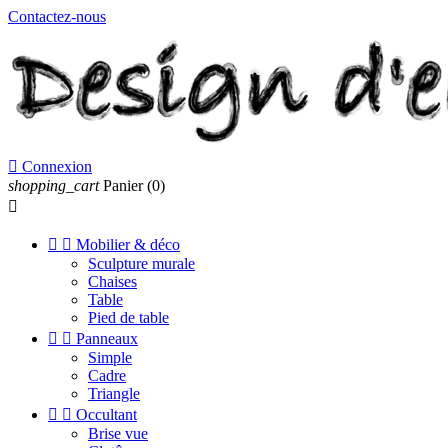
Contactez-nous

Connexion
shopping_cart
Panier
(0)



Mobilier & déco
Sculpture murale
Chaises
Table
Pied de table


Panneaux
Simple
Cadre
Triangle


Occultant
Brise vue