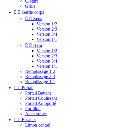
Clotûre
Grille


Garde-corps


Zeus
Version 1/2
Version 2/3
Version 3/4
Version 1/1


Héra
Version 1/2
Version 2/3
Version 3/4
Version 1/1
Remplissage 1-2
Remplissage 2-3
Remplissage 1-1


Portail
Portail Battant
Portail Coulissant
Portail Autoporté
Portillon
Accessoires


Escalier
Limon central