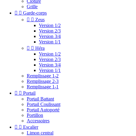
Clotûre
Grille


Garde-corps


Zeus
Version 1/2
Version 2/3
Version 3/4
Version 1/1


Héra
Version 1/2
Version 2/3
Version 3/4
Version 1/1
Remplissage 1-2
Remplissage 2-3
Remplissage 1-1


Portail
Portail Battant
Portail Coulissant
Portail Autoporté
Portillon
Accessoires


Escalier
Limon central