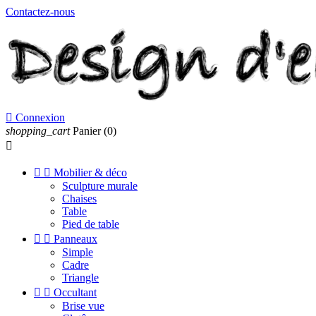
Contactez-nous

Connexion
shopping_cart
Panier
(0)



Mobilier & déco
Sculpture murale
Chaises
Table
Pied de table


Panneaux
Simple
Cadre
Triangle


Occultant
Brise vue