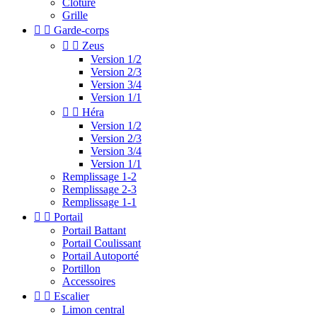
Clotûre
Grille


Garde-corps


Zeus
Version 1/2
Version 2/3
Version 3/4
Version 1/1


Héra
Version 1/2
Version 2/3
Version 3/4
Version 1/1
Remplissage 1-2
Remplissage 2-3
Remplissage 1-1


Portail
Portail Battant
Portail Coulissant
Portail Autoporté
Portillon
Accessoires


Escalier
Limon central