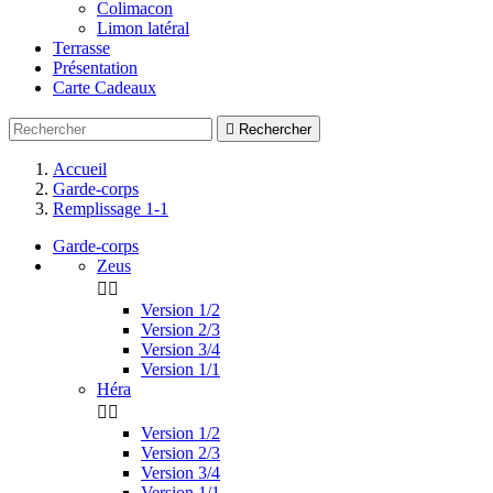
Colimacon
Limon latéral
Terrasse
Présentation
Carte Cadeaux

Rechercher
Accueil
Garde-corps
Remplissage 1-1
Garde-corps
Zeus


Version 1/2
Version 2/3
Version 3/4
Version 1/1
Héra


Version 1/2
Version 2/3
Version 3/4
Version 1/1