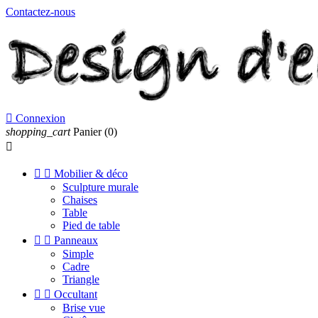
Contactez-nous

Connexion
shopping_cart
Panier
(0)



Mobilier & déco
Sculpture murale
Chaises
Table
Pied de table


Panneaux
Simple
Cadre
Triangle


Occultant
Brise vue