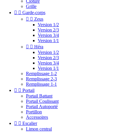
Clotûre
Grille


Garde-corps


Zeus
Version 1/2
Version 2/3
Version 3/4
Version 1/1


Héra
Version 1/2
Version 2/3
Version 3/4
Version 1/1
Remplissage 1-2
Remplissage 2-3
Remplissage 1-1


Portail
Portail Battant
Portail Coulissant
Portail Autoporté
Portillon
Accessoires


Escalier
Limon central