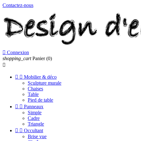
Contactez-nous

Connexion
shopping_cart
Panier
(0)



Mobilier & déco
Sculpture murale
Chaises
Table
Pied de table


Panneaux
Simple
Cadre
Triangle


Occultant
Brise vue