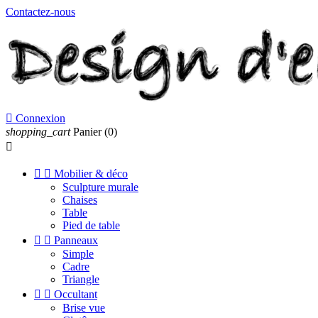
Contactez-nous

Connexion
shopping_cart
Panier
(0)



Mobilier & déco
Sculpture murale
Chaises
Table
Pied de table


Panneaux
Simple
Cadre
Triangle


Occultant
Brise vue