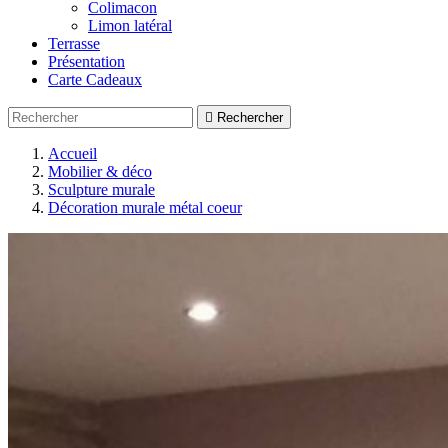
Colimacon
Limon latéral
Terrasse
Présentation
Carte Cadeaux

Rechercher
Accueil
Mobilier & déco
Sculpture murale
Décoration murale métal coeur