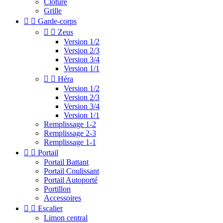
Clotûre
Grille


Garde-corps


Zeus
Version 1/2
Version 2/3
Version 3/4
Version 1/1


Héra
Version 1/2
Version 2/3
Version 3/4
Version 1/1
Remplissage 1-2
Remplissage 2-3
Remplissage 1-1


Portail
Portail Battant
Portail Coulissant
Portail Autoporté
Portillon
Accessoires


Escalier
Limon central