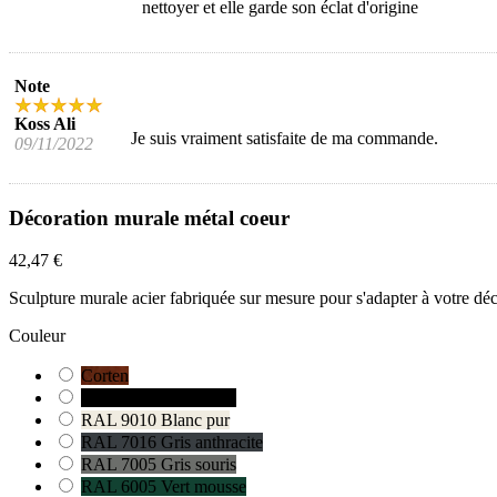
nettoyer et elle garde son éclat d'origine
Note
Koss Ali
Je suis vraiment satisfaite de ma commande.
09/11/2022
Décoration murale métal coeur
42,47 €
Sculpture murale acier fabriquée sur mesure pour s'adapter à votre dé
Couleur
Corten
RAL 9005 Noir foncé
RAL 9010 Blanc pur
RAL 7016 Gris anthracite
RAL 7005 Gris souris
RAL 6005 Vert mousse