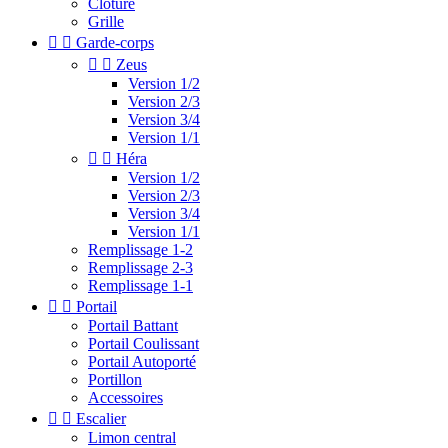
Clotûre
Grille


Garde-corps


Zeus
Version 1/2
Version 2/3
Version 3/4
Version 1/1


Héra
Version 1/2
Version 2/3
Version 3/4
Version 1/1
Remplissage 1-2
Remplissage 2-3
Remplissage 1-1


Portail
Portail Battant
Portail Coulissant
Portail Autoporté
Portillon
Accessoires


Escalier
Limon central