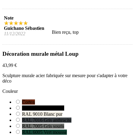
Note
Guichano Sébastien
Bien reçu, top
11/12/2022
Décoration murale métal Loup
43,99 €
Sculpture murale acier fabriquée sur mesure pour s'adapter à votre
déco
Couleur
Corten
RAL 9005 Noir foncé
RAL 9010 Blanc pur
RAL 7016 Gris anthracite
RAL 7005 Gris souris
RAL 6005 Vert mousse