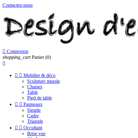
Contactez-nous

Connexion
shopping_cart
Panier
(0)



Mobilier & déco
Sculpture murale
Chaises
Table
Pied de table


Panneaux
Simple
Cadre
Triangle


Occultant
Brise vue