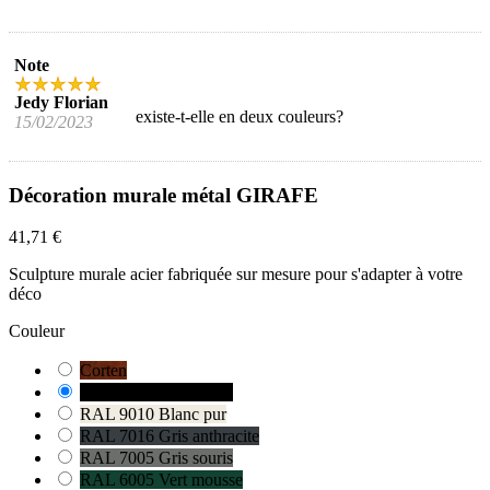
Note
Jedy Florian
existe-t-elle en deux couleurs?
15/02/2023
Décoration murale métal GIRAFE
41,71 €
Sculpture murale acier fabriquée sur mesure pour s'adapter à votre
déco
Couleur
Corten
RAL 9005 Noir foncé
RAL 9010 Blanc pur
RAL 7016 Gris anthracite
RAL 7005 Gris souris
RAL 6005 Vert mousse