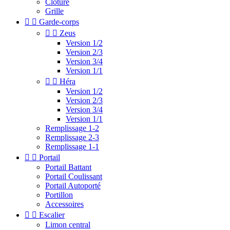
Clotûre
Grille


Garde-corps


Zeus
Version 1/2
Version 2/3
Version 3/4
Version 1/1


Héra
Version 1/2
Version 2/3
Version 3/4
Version 1/1
Remplissage 1-2
Remplissage 2-3
Remplissage 1-1


Portail
Portail Battant
Portail Coulissant
Portail Autoporté
Portillon
Accessoires


Escalier
Limon central