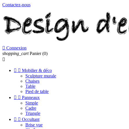
Contactez-nous

Connexion
shopping_cart
Panier
(0)



Mobilier & déco
Sculpture murale
Chaises
Table
Pied de table


Panneaux
Simple
Cadre
Triangle


Occultant
Brise vue