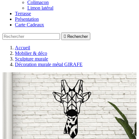
Colimacon
Limon latéral
Terrasse
Présentation
Carte Cadeaux

Rechercher
Accueil
Mobilier & déco
Sculpture murale
Décoration murale métal GIRAFE