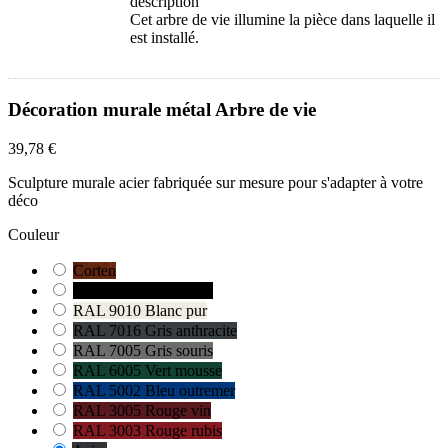
description
Cet arbre de vie illumine la pièce dans laquelle il
est installé.
Décoration murale métal Arbre de vie
39,78 €
Sculpture murale acier fabriquée sur mesure pour s'adapter à votre
déco
Couleur
Corten
RAL 9005 Noir foncé
RAL 9010 Blanc pur
RAL 7016 Gris anthracite
RAL 7005 Gris souris
RAL 6005 Vert mousse
RAL 5002 Bleu outremer
RAL 3005 Rouge vin
RAL 3003 Rouge rubis