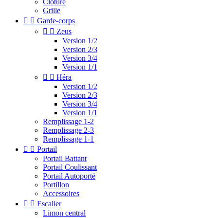
Clotûre
Grille


Garde-corps


Zeus
Version 1/2
Version 2/3
Version 3/4
Version 1/1


Héra
Version 1/2
Version 2/3
Version 3/4
Version 1/1
Remplissage 1-2
Remplissage 2-3
Remplissage 1-1


Portail
Portail Battant
Portail Coulissant
Portail Autoporté
Portillon
Accessoires


Escalier
Limon central