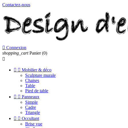
Contactez-nous

Connexion
shopping_cart
Panier
(0)



Mobilier & déco
Sculpture murale
Chaises
Table
Pied de table


Panneaux
Simple
Cadre
Triangle


Occultant
Brise vue