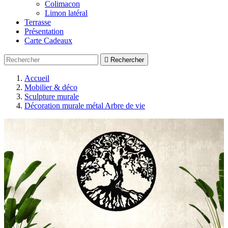
Colimacon
Limon latéral
Terrasse
Présentation
Carte Cadeaux

Rechercher
Accueil
Mobilier & déco
Sculpture murale
Décoration murale métal Arbre de vie